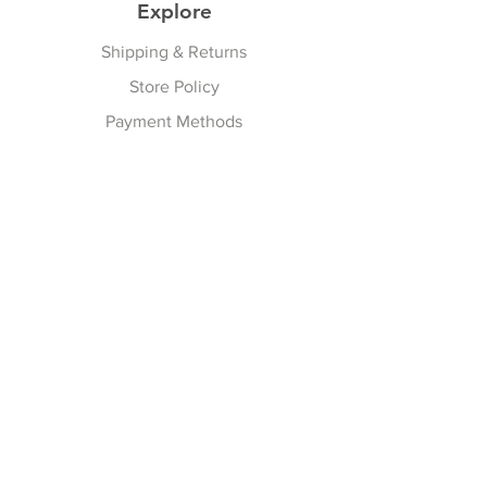
Explore
状況確認】 ■商品の到着
Shipping & Returns
Store Policy
Payment Methods
Follow Us
Facebook
Join our Newsletter
Subscribe Now