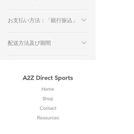
※ご注文〜商品到着までの流れ ■ほ
しい商品ををショッピングカートに
お支払い方法：「銀行振込」
入れる ■注文手続きをする ■当店よ
り送信される「ご注文受付のお知ら
当店でのお支払い方法は「銀行振
せ」メールを確認 【在庫有無の再
込」のみとなっております。 振込口
配送方法及び期間
確認】 ■指定銀行口座へ商品代金を
座は、お買い物のお手続きがすべて
振り込む ※振込手数料はご購入様の
終了したご注文完了画面、またご注
１．配送方法 商品取り寄せ後、商品
ご負担となります。 ■当店より送信
文確認メールにてご案内をしており
の検品作業完了後、日本郵便、また
される「ご注文確定のお知らせ」メ
ます。 ※振り込み手数料が発生する
は国際郵便にて発送 ２．配送期間 商
ールを確認 【注文完了】 ※ご注文
A2Z Direct Sports
場合、お客様のご負担となります。
品によって配送期間が異なりますの
完了後の返品・交換・キャンセルは
※土日祝日・年末年始など、銀行の
で、各商品の詳細ページよりご確認
Home
原則的にお受けできませんので、ご
休業日にはご入金の確認ができませ
ください。
注意ください。 ＿＿＿＿＿＿＿＿＿
んので、予めご了承ください。
Shop
＿＿＿＿＿＿＿＿＿＿＿＿＿ ＜ご注
Contact
文完了後＞ ■当店よりご注文商品の
Resources
取り寄せを行い、発送準備をする ■
商品の発送完了後、「商品発送のお
知らせ」メールにてご連絡 【配送